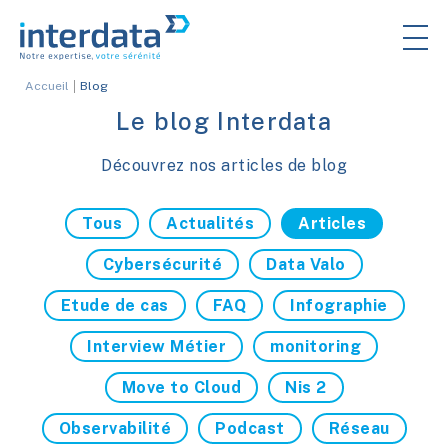
Accueil
Blog
Le blog Interdata
Découvrez nos articles de blog
Tous
Actualités
Articles
Cybersécurité
Data Valo
Etude de cas
FAQ
Infographie
Interview Métier
monitoring
Move to Cloud
Nis 2
Observabilité
Podcast
Réseau