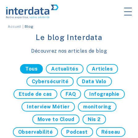
Accueil
Blog
Le blog Interdata
Découvrez nos articles de blog
Tous
Actualités
Articles
Cybersécurité
Data Valo
Etude de cas
FAQ
Infographie
Interview Métier
monitoring
Move to Cloud
Nis 2
Observabilité
Podcast
Réseau