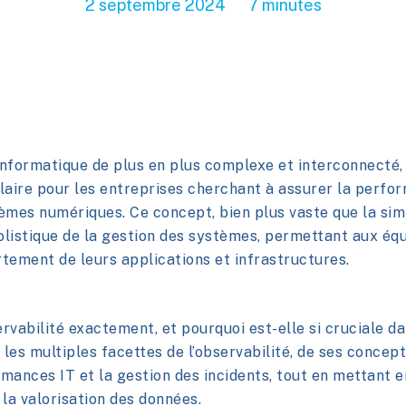
iorez la qualité de service
Migrez votre infrastructure réseau et
2 septembre 2024
7 minutes
pour votre matériel
cité avec un renfort
es Voix/Vidéo/Données
sécurité vers le Cloud Public
 où vous en avez le plus
Support Augmenté
 résultats immédiats
 des données de suivi
Sécurité du cloud & des accès
Notre plateforme client conçue pour la
nce
Sécurité des environnements et des acc
gestion simplifiée et optimisée
currente
 diagnostic et la
au Cloud
un incident via un portail
nité de vos solutions avec
ing
nt technique régulier,
formatique de plus en plus complexe et interconnecté, l
utions et priorités
aire pour les entreprises cherchant à assurer la perform
Voir plus
tèmes numériques. Ce concept, bien plus vaste que la sim
Voir plus
listique de la gestion des systèmes, permettant aux éq
tement de leurs applications et infrastructures.
ervabilité exactement, et pourquoi est-elle si cruciale d
les multiples facettes de l’observabilité, de ses concept
rmances IT et la gestion des incidents, tout en mettant 
 la valorisation des données.