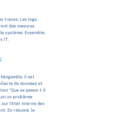
es traces. Les logs
frent des mesures
s le système. Ensemble,
s IT.
S
changeable, il est
ollecte de données et
stion "Que se passe-t-il
quoi un problème
 sur l'état interne des
nt. En résumé, le