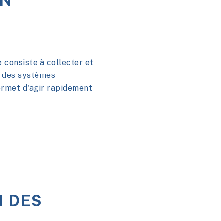
UN
 consiste à collecter et
s des systèmes
permet d'agir rapidement
A
N DES