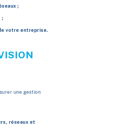
réseaux
;
 ;
e votre entreprise.
VISION
urer une gestion
rs, réseaux et