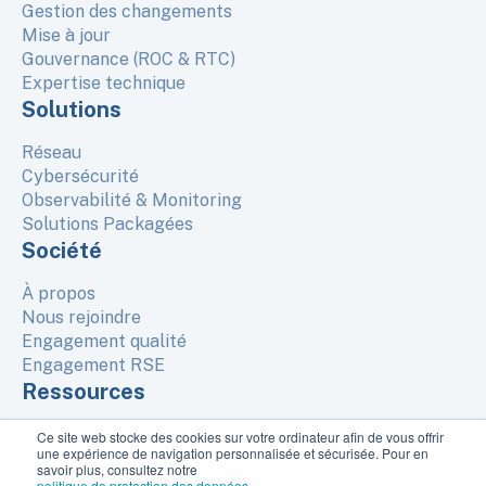
Gestion des changements
Mise à jour
Gouvernance (ROC & RTC)
Expertise technique
Solutions
Réseau
Cybersécurité
Observabilité & Monitoring
Solutions Packagées
Société
À propos
Nous rejoindre
Engagement qualité
Engagement RSE
Ressources
Ce site web stocke des cookies sur votre ordinateur afin de vous offrir
une expérience de navigation personnalisée et sécurisée. Pour en
© Copyright 2026, Interdata
savoir plus, consultez notre
3 Avenue du Canada, Bat B, 91940 Les Ulis, France
politique de protection des données