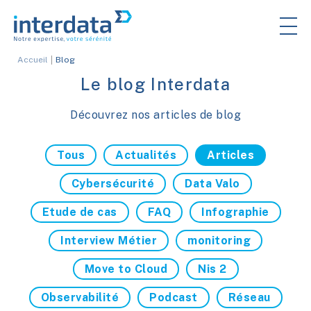
Accueil
Blog
Le blog Interdata
Découvrez nos articles de blog
Tous
Actualités
Articles
Cybersécurité
Data Valo
Etude de cas
FAQ
Infographie
Interview Métier
monitoring
Move to Cloud
Nis 2
Observabilité
Podcast
Réseau