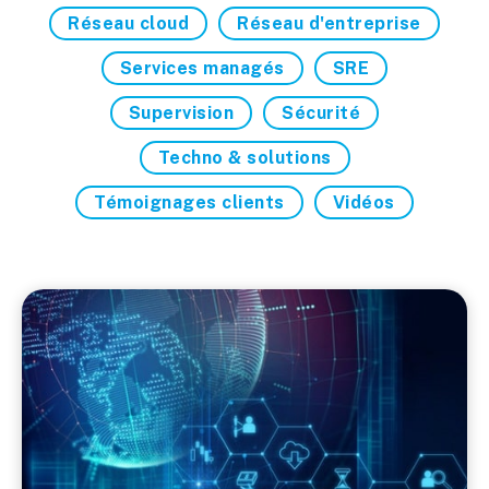
Réseau cloud
Réseau d'entreprise
Services managés
SRE
Supervision
Sécurité
Techno & solutions
Témoignages clients
Vidéos