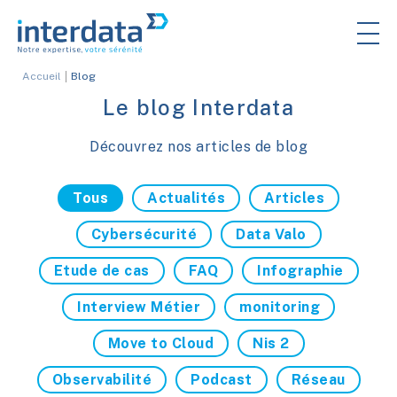
Accueil
Blog
Le blog Interdata
Découvrez nos articles de blog
Tous
Actualités
Articles
Cybersécurité
Data Valo
Etude de cas
FAQ
Infographie
Interview Métier
monitoring
Move to Cloud
Nis 2
Observabilité
Podcast
Réseau