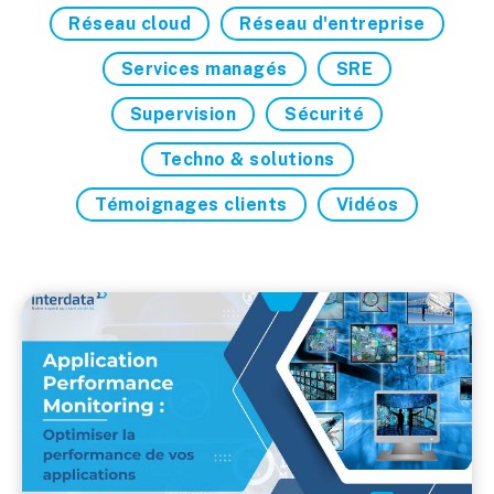
Réseau cloud
Réseau d'entreprise
Services managés
SRE
Supervision
Sécurité
Techno & solutions
Témoignages clients
Vidéos