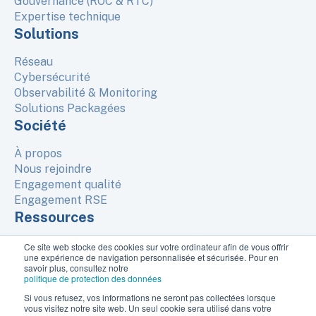
Gouvernance (ROC & RTC)
Expertise technique
Solutions
Réseau
Cybersécurité
Observabilité & Monitoring
Solutions Packagées
Société
À propos
Nous rejoindre
Engagement qualité
Engagement RSE
Ressources
Ce site web stocke des cookies sur votre ordinateur afin de vous offrir
une expérience de navigation personnalisée et sécurisée. Pour en
© Copyright 2026, Interdata
savoir plus, consultez notre
3 Avenue du Canada, Bat B, 91940 Les Ulis, France
politique de protection des données
Mentions légales
Si vous refusez, vos informations ne seront pas collectées lorsque
Protection des données
vous visitez notre site web. Un seul cookie sera utilisé dans votre