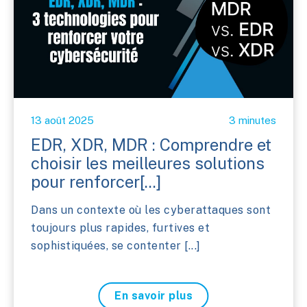
13 août 2025
3 minutes
EDR, XDR, MDR : Comprendre et
choisir les meilleures solutions
pour renforcer[...]
Dans un contexte où les cyberattaques sont
toujours plus rapides, furtives et
sophistiquées, se contenter [...]
En savoir plus