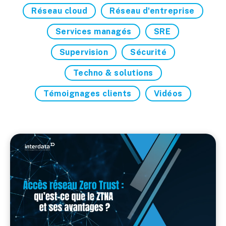
Réseau cloud
Réseau d'entreprise
Services managés
SRE
Supervision
Sécurité
Techno & solutions
Témoignages clients
Vidéos