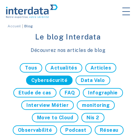
Accueil
Blog
Le blog Interdata
Découvrez nos articles de blog
Tous
Actualités
Articles
Cybersécurité
Data Valo
Etude de cas
FAQ
Infographie
Interview Métier
monitoring
Move to Cloud
Nis 2
Observabilité
Podcast
Réseau